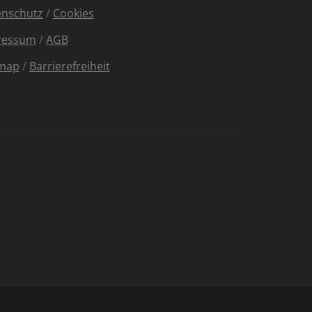
enschutz
/
Cookies
ressum
/
AGB
emap
/
Barrierefreiheit