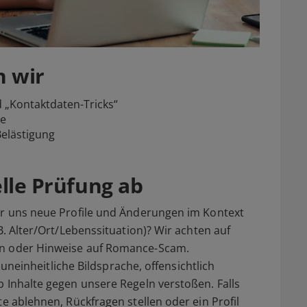
n wir
 „Kontaktdaten-Tricks“
ße
Belästigung
elle Prüfung ab
wir uns neue Profile und Änderungen im Kontext
B. Alter/Ort/Lebenssituation)? Wir achten auf
en oder Hinweise auf Romance-Scam.
k uneinheitliche Bildsprache, offensichtlich
b Inhalte gegen unsere Regeln verstoßen. Falls
te ablehnen, Rückfragen stellen oder ein Profil