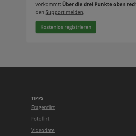
vorkommt:
Über die drei Punkte oben rec
den
Support melden
.
Kostenlos registrieren
TIPPS
Fragenflirt
Fotoflirt
Videodate